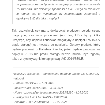
są przeznaczone do łączenia w magazyny pracujące w zakresie
75-1000VDC nie deklaruje zgodności z LVD. Z tego co rozumiem
to jednak jest to wymagane, by zadeklarować zgodność z
dyrektywą LVD dla takich napięć?
Tak, aczkolwiek czy ma to deklarować producent pojedynczego
magazynu, czy inny producent (np. ten, który łączy kilka
urządzęń, aby dopiero zbudować magazyny o napięciu 75-1500V
prądu stałego) jest kwestią do ustalenia. Gotowy produkt, który
będzie pracował u Państwa Klienta, jeżeli będzie pracował na
napięciu 75-1500V prądu stałego będzie musiał być zgodny
także z dyrektywą niskonapięciową LVD 2014/35/UE.
Najbliższe szkolenia - samodzielne nadanie znaku CE (1290PLN
netto/os):
- Baterie 2023/1542 – 7.09.2026
- Maszyny MD 2006/42/WE – 8.09.2026
- Nowe rozporządzenie maszynowe 2023/1230 - 4.09.2026
- Elektryczne LVD EMC RoHS – 9.09.2026
- Zabawki TOYS 2009/48/WE – 10.09.2026