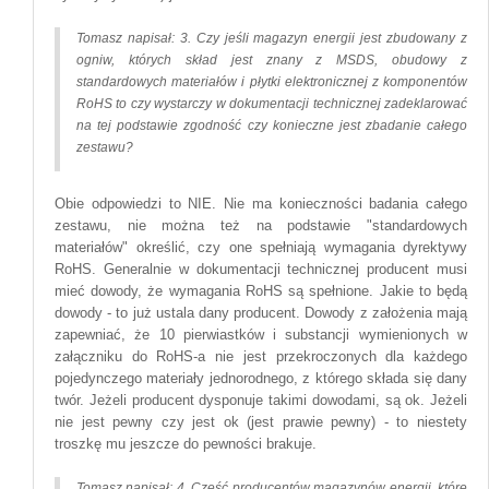
Tomasz napisał: 3. Czy jeśli magazyn energii jest zbudowany z
ogniw, których skład jest znany z MSDS, obudowy z
standardowych materiałów i płytki elektronicznej z komponentów
RoHS to czy wystarczy w dokumentacji technicznej zadeklarować
na tej podstawie zgodność czy konieczne jest zbadanie całego
zestawu?
Obie odpowiedzi to NIE. Nie ma konieczności badania całego
zestawu, nie można też na podstawie "standardowych
materiałów" określić, czy one spełniają wymagania dyrektywy
RoHS. Generalnie w dokumentacji technicznej producent musi
mieć dowody, że wymagania RoHS są spełnione. Jakie to będą
dowody - to już ustala dany producent. Dowody z założenia mają
zapewniać, że 10 pierwiastków i substancji wymienionych w
załączniku do RoHS-a nie jest przekroczonych dla każdego
pojedynczego materiały jednorodnego, z którego składa się dany
twór. Jeżeli producent dysponuje takimi dowodami, są ok. Jeżeli
nie jest pewny czy jest ok (jest prawie pewny) - to niestety
troszkę mu jeszcze do pewności brakuje.
Tomasz napisał: 4. Część producentów magazynów energii, które