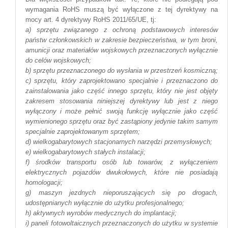
wymagania RoHS muszą być wyłączone z tej dyrektywy na
mocy art. 4 dyrektywy RoHS 2011/65/UE, tj:
a) sprzętu związanego z ochroną podstawowych interesów
państw członkowskich w zakresie bezpieczeństwa, w tym broni,
amunicji oraz materiałów wojskowych przeznaczonych wyłącznie
do celów wojskowych;
b) sprzętu przeznaczonego do wysłania w przestrzeń kosmiczną;
c) sprzętu, który zaprojektowano specjalnie i przeznaczono do
zainstalowania jako część innego sprzętu, który nie jest objęty
zakresem stosowania niniejszej dyrektywy lub jest z niego
wyłączony i może pełnić swoją funkcję wyłącznie jako część
wymienionego sprzętu oraz być zastąpiony jedynie takim samym
specjalnie zaprojektowanym sprzętem;
d) wielkogabarytowych stacjonarnych narzędzi przemysłowych;
e) wielkogabarytowych stałych instalacji;
f) środków transportu osób lub towarów, z wyłączeniem
elektrycznych pojazdów dwukołowych, które nie posiadają
homologacji;
g) maszyn jezdnych nieporuszających się po drogach,
udostępnianych wyłącznie do użytku profesjonalnego;
h) aktywnych wyrobów medycznych do implantacji;
i) paneli fotowoltaicznych przeznaczonych do użytku w systemie