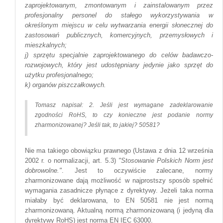
zaprojektowanym, zmontowanym i zainstalowanym przez
profesjonalny personel do stałego wykorzystywania w
określonym miejscu w celu wytwarzania energii słonecznej do
zastosowań publicznych, komercyjnych, przemysłowych i
mieszkalnych;
j) sprzętu specjalnie zaprojektowanego do celów badawczo-
rozwojowych, który jest udostępniany jedynie jako sprzęt do
użytku profesjonalnego;
k) organów piszczałkowych.
Tomasz napisał: 2. Jeśli jest wymagane zadeklarowanie
zgodności RoHS, to czy konieczne jest podanie normy
zharmonizowanej? Jeśli tak, to jakiej? 50581?
Nie ma takiego obowiązku prawnego (Ustawa z dnia 12 września
2002 r. o normalizacji, art. 5.3)
"Stosowanie Polskich Norm jest
dobrowolne."
. Jest to oczywiście zalecane, normy
zharmonizowane dają możliwość w najprostszy sposób spełnić
wymagania zasadnicze płynące z dyrektywy. Jeżeli taka norma
miałaby być deklarowana, to EN 50581 nie jest normą
zharmonizowaną. Aktualną normą zharmonizowaną (i jedyną dla
dyrektywy RoHS) jest norma EN IEC 63000.