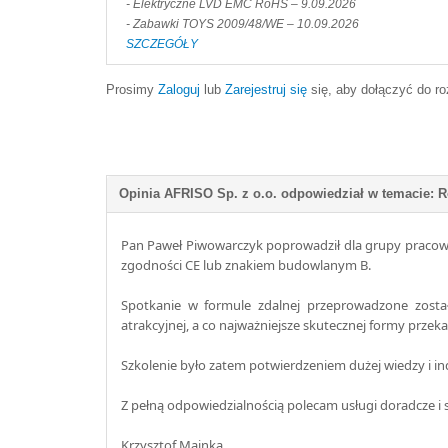
- Elektryczne LVD EMC RoHS – 9.09.2026
- Zabawki TOYS 2009/48/WE – 10.09.2026
SZCZEGÓŁY
Prosimy
Zaloguj
lub
Zarejestruj się
się, aby dołączyć do r
Pan Paweł Piwowarczyk poprowadził dla grupy praco
zgodności CE lub znakiem budowlanym B.
Spotkanie w formule zdalnej przeprowadzone został
atrakcyjnej, a co najważniejsze skutecznej formy pr
Szkolenie było zatem potwierdzeniem dużej wiedzy i i
Z pełną odpowiedzialnością polecam usługi doradcze 
Krzysztof Mainka