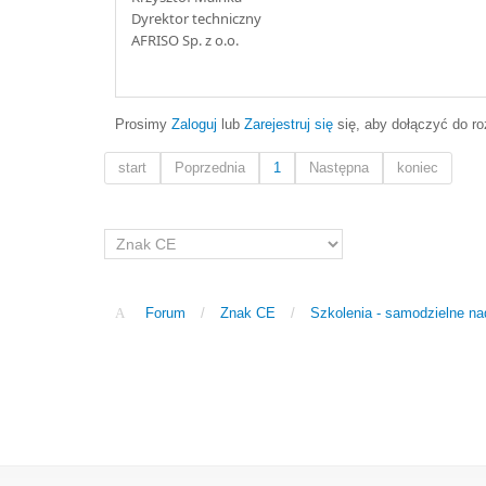
Dyrektor techniczny
AFRISO Sp. z o.o.
Prosimy
Zaloguj
lub
Zarejestruj się
się, aby dołączyć do r
start
Poprzednia
1
Następna
koniec
Forum
/
Znak CE
/
Szkolenia - samodzielne n