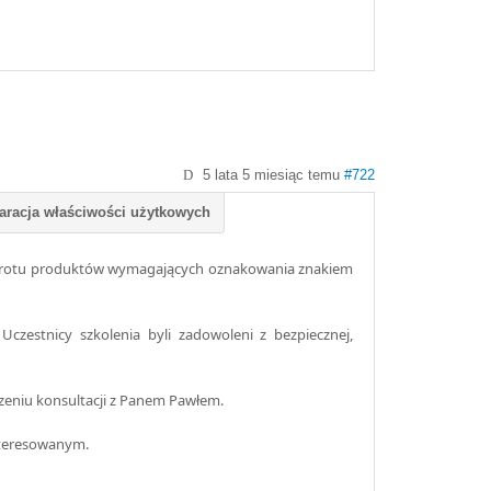
5 lata 5 miesiąc temu
#722
obrotu produktów wymagających oznakowania znakiem
zestnicy szkolenia byli zadowoleni z bezpiecznej,
zeniu konsultacji z Panem Pawłem.
nteresowanym.