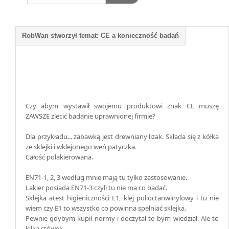
Czy abym wystawił swojemu produktowi znak CE muszę
ZAWSZE zlecić badanie uprawnionej firmie?
Dla przykładu... zabawką jest drewniany lizak. Składa się z kółka
ze sklejki i wklejonego weń patyczka.
Całość polakierowana.
EN71-1, 2, 3 według mnie mają tu tylko zastosowanie.
Lakier posiada EN71-3 czyli tu nie ma co badać.
Sklejka atest higieniczności E1, klej polioctanwinylowy i tu nie
wiem czy E1 to wszystko co powinna spełniać sklejka.
Pewnie gdybym kupił normy i doczytał to bym wiedział. Ale to
kilka stówek.