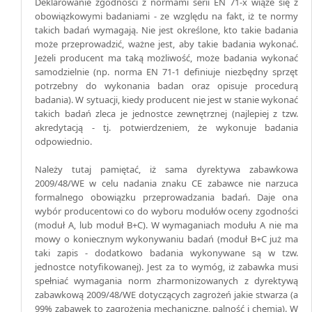
Deklarowanie zgodności z normami serii EN 71-x wiąże się z
obowiązkowymi badaniami - ze względu na fakt, iż te normy
takich badań wymagają. Nie jest określone, kto takie badania
może przeprowadzić, ważne jest, aby takie badania wykonać.
Jeżeli producent ma taką możliwość, może badania wykonać
samodzielnie (np. norma EN 71-1 definiuje niezbędny sprzęt
potrzebny do wykonania badan oraz opisuje procedurą
badania). W sytuacji, kiedy producent nie jest w stanie wykonać
takich badań zleca je jednostce zewnętrznej (najlepiej z tzw.
akredytacją - tj. potwierdzeniem, że wykonuje badania
odpowiednio.
Należy tutaj pamiętać, iż sama dyrektywa zabawkowa
2009/48/WE w celu nadania znaku CE zabawce nie narzuca
formalnego obowiązku przeprowadzania badań. Daje ona
wybór producentowi co do wyboru modułów oceny zgodności
(moduł A, lub moduł B+C). W wymaganiach modułu A nie ma
mowy o koniecznym wykonywaniu badań (moduł B+C już ma
taki zapis - dodatkowo badania wykonywane są w tzw.
jednostce notyfikowanej). Jest za to wymóg, iż zabawka musi
spełniać wymagania norm zharmonizowanych z dyrektywą
zabawkową 2009/48/WE dotyczących zagrożeń jakie stwarza (a
99% zabawek to zagrożenia mechaniczne, palność i chemia). W