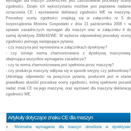
wymagań dla maszyn 2006/42/WE jest zastosowanie procedury oceny
zgodności. Dzięki ich wykorzystaniu możliwe jest poprawne nadanie
oznaczenia CE i wystawianie deklaracji zgodności WE na maszynę.
Procedury oceny zgodności znajdują się w załączniku nr 5 do
rozporządzenia Ministra Gospodarki z dnia 21 października 2008 r. w
sprawie zasadniczych wymagań dla maszyn oraz w załączniku 4 do
samej dyrektywy 2006/42/WE. W wyborze odpowiedniej procedury oceny
zgodności pomogą następujące pytania:
- czy maszyna jest wymieniona w załącznikach dyrektywy?
- czy istnieje norma zharmonizowana z dyrektywą maszynową,
obejmująca wszystkie wymagania zasadnicze?
- czy ta norma zharmonizowana jest spełniona przez maszynę?
- czy produkcja maszyny odbywa się w sposób seryjny czy jednostkowy?
Udzielając odpowiedzi na powyższe pytania, producent jest w stanie
prawidłowo określić procedurę oceny zgodności, której spełnienie pozwoli
nadać znak CE na jego maszynę, oraz wystawić dla maszyny deklarację
zgodności WE.
Artykuły dotyczące znaku CE dla maszyn
Minimalne wymagania dla maszyn określone w dyrektywie