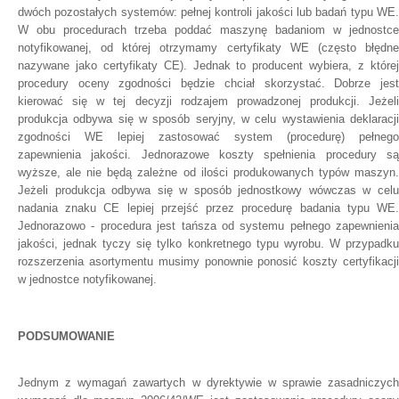
dwóch pozostałych systemów: pełnej kontroli jakości lub badań typu WE.
W obu procedurach trzeba poddać maszynę badaniom w jednostce
notyfikowanej, od której otrzymamy certyfikaty WE (często błędne
nazywane jako certyfikaty CE). Jednak to producent wybiera, z której
procedury oceny zgodności będzie chciał skorzystać. Dobrze jest
kierować się w tej decyzji rodzajem prowadzonej produkcji. Jeżeli
produkcja odbywa się w sposób seryjny, w celu wystawienia deklaracji
zgodności WE lepiej zastosować system (procedurę) pełnego
zapewnienia jakości. Jednorazowe koszty spełnienia procedury są
wyższe, ale nie będą zależne od ilości produkowanych typów maszyn.
Jeżeli produkcja odbywa się w sposób jednostkowy wówczas w celu
nadania znaku CE lepiej przejść przez procedurę badania typu WE.
Jednorazowo - procedura jest tańsza od systemu pełnego zapewnienia
jakości, jednak tyczy się tylko konkretnego typu wyrobu. W przypadku
rozszerzenia asortymentu musimy ponownie ponosić koszty certyfikacji
w jednostce notyfikowanej.
PODSUMOWANIE
Jednym z wymagań zawartych w dyrektywie w sprawie zasadniczych