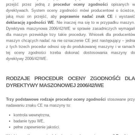
przejść przez jedną z
procedur oceny zgodności
opisanych w
dyrektywach. System oceny zgodności mówi producentowi o ścieżce,
jaką musi on przejść, aby
poprawnie nadać znak CE
i wystawić
deklarację zgodności WE
. Nie inaczej ma się to w przypadku maszyn.
Dyrektywa maszynowa 2006/42/WE w sprawie zasadniczych wymagań
dla maszyn przewiduje trzy takie procedury. Wniosek dla producentów
maszyn chcących nadać na nie oznaczenie CE jest następujący – jedna
z tych trzech procedur odnosi się do produkowanej maszyny i w ramach
tej oceny zgodności trzeba dokonać dostosowania maszyny do
dyrektywy 2006/42/WE.
RODZAJE PROCEDUR OCENY ZGODNOŚĆI DLA
DYREKTYWY MASZONOWEJ 2006/42/WE
Trzy podstawowe rodzaje procedur oceny zgodności
stosowane prz
nadawaniu znaku CE na maszyny to:
kontrola wewnętrzna,
badanie typu WE,
pełne zapewnienie jakości.