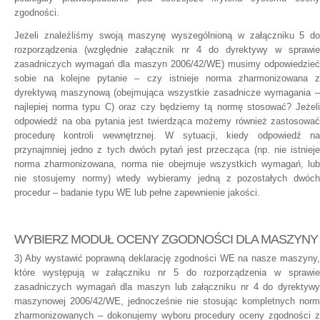
zgodności.
Jeżeli znaleźliśmy swoją maszynę wyszególnioną w załączniku 5 do
rozporządzenia (względnie załącznik nr 4 do dyrektywy w sprawie
zasadniczych wymagań dla maszyn 2006/42/WE) musimy odpowiedzieć
sobie na kolejne pytanie – czy istnieje norma zharmonizowana z
dyrektywą maszynową (obejmująca wszystkie zasadnicze wymagania –
najlepiej norma typu C) oraz czy będziemy tą normę stosować? Jeżeli
odpowiedź na oba pytania jest twierdząca możemy również zastosować
procedurę kontroli wewnętrznej. W sytuacji, kiedy odpowiedź na
przynajmniej jedno z tych dwóch pytań jest przecząca (np. nie istnieje
norma zharmonizowana, norma nie obejmuje wszystkich wymagań, lub
nie stosujemy normy) wtedy wybieramy jedną z pozostałych dwóch
procedur – badanie typu WE lub pełne zapewnienie jakości.
WYBIERZ MODUŁ OCENY ZGODNOŚCI DLA MASZYNY
3) Aby wystawić poprawną deklarację zgodności WE na nasze maszyny,
które występują w załączniku nr 5 do rozporządzenia w sprawie
zasadniczych wymagań dla maszyn lub załączniku nr 4 do dyrektywy
maszynowej 2006/42/WE, jednocześnie nie stosując kompletnych norm
zharmonizowanych – dokonujemy wyboru procedury oceny zgodności z