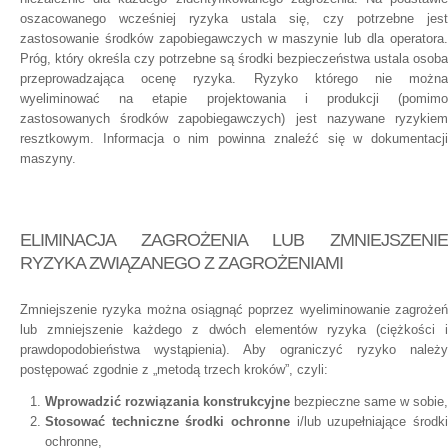
oszacowanego wcześniej ryzyka ustala się, czy potrzebne jest
zastosowanie środków zapobiegawczych w maszynie lub dla operatora.
Próg, który określa czy potrzebne są środki bezpieczeństwa ustala osoba
przeprowadzająca ocenę ryzyka. Ryzyko którego nie można
wyeliminować na etapie projektowania i produkcji (pomimo
zastosowanych środków zapobiegawczych) jest nazywane ryzykiem
resztkowym. Informacja o nim powinna znaleźć się w dokumentacji
maszyny.
ELIMINACJA ZAGROŻENIA LUB ZMNIEJSZENIE
RYZYKA ZWIĄZANEGO Z ZAGROŻENIAMI
Zmniejszenie ryzyka można osiągnąć poprzez wyeliminowanie zagrożeń
lub zmniejszenie każdego z dwóch elementów ryzyka (ciężkości i
prawdopodobieństwa wystąpienia). Aby ograniczyć ryzyko należy
postępować zgodnie z „metodą trzech kroków”, czyli:
Wprowadzić rozwiązania konstrukcyjne
bezpieczne same w sobie,
Stosować techniczne środki ochronne
i/lub uzupełniające środki
ochronne,