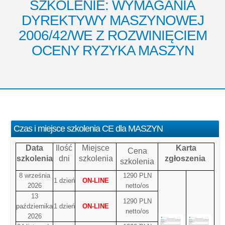
SZKOLENIE: WYMAGANIA
DYREKTYWY MASZYNOWEJ
2006/42/WE Z ROZWINIĘCIEM
OCENY RYZYKA MASZYN
Czas i miejsce szkolenia CE dla MASZYN
Data
Ilość
Miejsce
Karta
Cena
szkolenia
dni
szkolenia
zgłoszenia
szkolenia
8 września
1290 PLN
1 dzień
ON-LINE
2026
netto/os
13
1290 PLN
października
1 dzień
ON-LINE
netto/os
2026