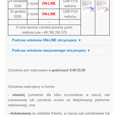
24 listopada
1290 PLN
1 dzień
ON-LINE
2026
netto/os
15 grudnia
1290 PLN
1 dzień
ON-LINE
2026
netto/os
-
-
-
-
O inne terminy szkoleń prosimy pytać
telefonicznie +48 790 250 575
Podczas szkolenia ON-LINE otrzymujesz ▼
Podczas szkolenia stacjonarnego otrzymujesz ▼
Szkolenie jest realizowane w
godzinach
9.00-15.00
.
Szkolenia realizujemy w formie:
- otwartej
(szkolenie dla kilku uczestników w naszej sali
szkoleniowej lub szkolenia on-line na dedykowanej platformie
webinarowej), oraz
- dedykowanej
(w siedzibie Klienta, w naszej sali szkoleniowej lub