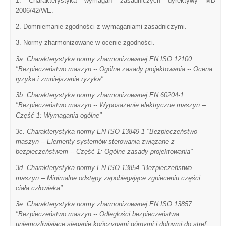
1. Charakterystyka wymagań zasadniczych dyrektywy MD
2006/42/WE.
2. Domniemanie zgodności z wymaganiami zasadniczymi.
3. Normy zharmonizowane w ocenie zgodności.
3a. Charakterystyka normy zharmonizowanej EN ISO 12100
"Bezpieczeństwo maszyn -- Ogólne zasady projektowania -- Ocena
ryzyka i zmniejszanie ryzyka"
3b. Charakterystyka normy zharmonizowanej EN 60204-1
"Bezpieczeństwo maszyn -- Wyposażenie elektryczne maszyn --
Część 1: Wymagania ogólne"
3c. Charakterystyka normy EN ISO 13849-1 "Bezpieczeństwo
maszyn -- Elementy systemów sterowania związane z
bezpieczeństwem -- Część 1: Ogólne zasady projektowania"
3d. Charakterystyka normy EN ISO 13854 "Bezpieczeństwo
maszyn -- Minimalne odstępy zapobiegające zgnieceniu części
ciała człowieka".
3e. Charakterystyka normy zharmonizowanej EN ISO 13857
"Bezpieczeństwo maszyn -- Odległości bezpieczeństwa
uniemożliwiające sięganie kończynami górnymi i dolnymi do stref