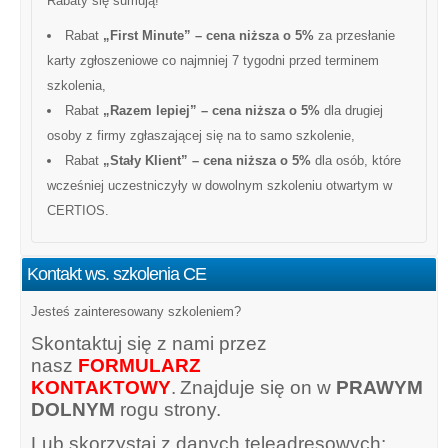
Rabaty się sumują!
Rabat
„First Minute” – cena niższa o 5%
za przesłanie
karty zgłoszeniowe co najmniej 7 tygodni przed terminem
szkolenia,
Rabat
„Razem lepiej” – cena niższa o 5%
dla drugiej
osoby z firmy zgłaszającej się na to samo szkolenie,
Rabat
„Stały Klient” – cena niższa o 5%
dla osób, które
wcześniej uczestniczyły w dowolnym szkoleniu otwartym w
CERTIOS.
Kontakt ws. szkolenia CE
Jesteś zainteresowany szkoleniem?
Skontaktuj się z nami przez
nasz
FORMULARZ
KONTAKTOWY
.
Znajduje się on w
PRAWYM
DOLNYM
rogu strony.
Lub skorzystaj z danych teleadresowych: