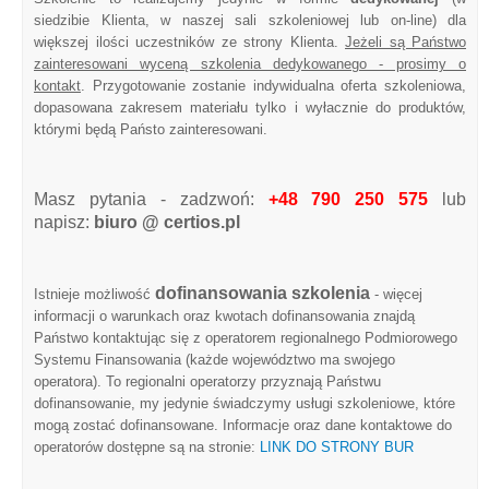
siedzibie Klienta, w naszej sali szkoleniowej lub on-line) dla
większej ilości uczestników ze strony Klienta.
Jeżeli są Państwo
zainteresowani wyceną szkolenia dedykowanego - prosimy o
kontakt
. Przygotowanie zostanie indywidualna oferta szkoleniowa,
dopasowana zakresem materiału tylko i wyłacznie do produktów,
którymi będą Państo zainteresowani.
Masz pytania - zadzwoń:
+48 790 250 575
lub
napisz:
biuro @ certios.pl
dofinansowania szkolenia
Istnieje możliwość
- więcej
informacji o warunkach oraz kwotach dofinansowania znajdą
Państwo kontaktując się z operatorem regionalnego Podmiorowego
Systemu Finansowania (każde województwo ma swojego
operatora). To regionalni operatorzy przyznają Państwu
dofinansowanie, my jedynie świadczymy usługi szkoleniowe, które
mogą zostać dofinansowane. Informacje oraz dane kontaktowe do
operatorów dostępne są na stronie:
LINK DO STRONY BUR