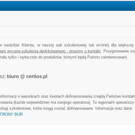
 siedzibie Klienta, w naszej sali szkoleniowej lub on-line) dla większej 
wani wyceną szkolenia dedykowanego - prosimy o kontakt
. Przygotowanie zo
ału tylko i wyłacznie do produktów, którymi będą Państo zainteresowani.
sz:
biuro @ certios.pl
 informacji o warunkach oraz kwotach dofinansowania znajdą Państwo kontak
wania (każde województwo ma swojego operatora). To regionalni operatorzy
ługi szkoleniowe, które mogą zostać dofinansowane. Informacje oraz dane
STRONY BUR