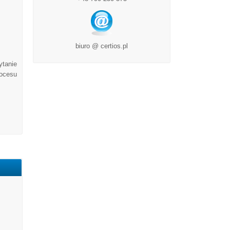
biuro @ certios.pl
ytanie
rocesu