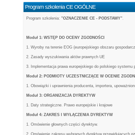
Program szkolenia CE OGÓLNE
Program szkolenia:
"OZNACZENIE CE - PODSTAWY"
.
Moduł 1: WSTĘP DO OCENY ZGODNOŚCI
1. Wyroby na terenie EOG (europejskiego obszaru gospodarcz
2. Zasady wyszukiwania aktów prawnych UE
3. Implementacja prawa europejskiego do polskiego systemu
Moduł 2: PODMIOTY UCZESTNICZĄCE W OCENIE ZGOD
1. Obowiązki i uprawnienia producenta, importera, upoważnion
Moduł 3: ORGANIZACJA DYREKTYW
1. Daty strategiczne. Prawo europejskie i krajowe
Moduł 4: ZAKRES I WYŁĄCZENIA DYREKTYW
1. Omówienie głownych części dyrektyw.
2. Omówienie zakresu wybranych dyrektyw przewidujących o