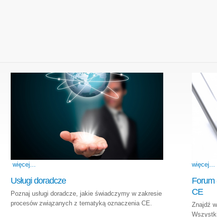
więcej...
więcej...
Usługi doradcze
Forum -
CE
Poznaj usługi doradcze, jakie świadczymy w zakresie
procesów związanych z tematyką oznaczenia CE.
Znajdź w
Wszystki