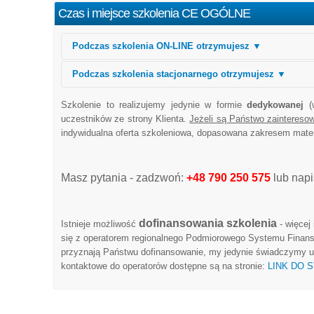
Czas i miejsce szkolenia CE OGÓLNE
Podczas szkolenia ON-LINE otrzymujesz ▼
Podczas szkolenia stacjonarnego otrzymujesz ▼
Szkolenie to realizujemy jedynie w formie
dedykowanej
(w
uczestników ze strony Klienta.
Jeżeli są Państwo zaintereso
indywidualna oferta szkoleniowa, dopasowana zakresem materi
Masz pytania - zadzwoń:
+48 790 250 575
lub napi
dofinansowania szkolenia
Istnieje możliwość
- więcej
się z operatorem regionalnego Podmiorowego Systemu Finanso
przyznają Państwu dofinansowanie, my jedynie świadczymy us
kontaktowe do operatorów dostępne są na stronie:
LINK DO 