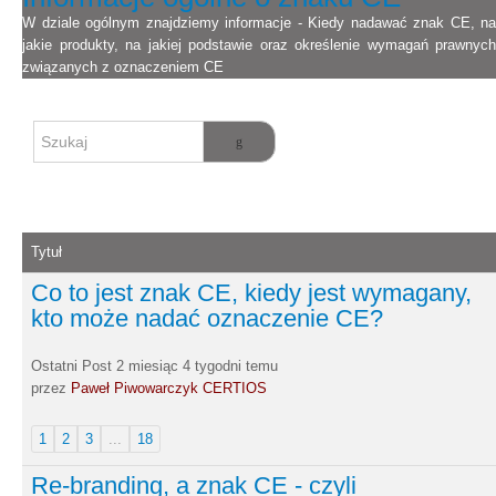
W dziale ogólnym znajdziemy informacje - Kiedy nadawać znak CE, na
jakie produkty, na jakiej podstawie oraz określenie wymagań prawnych
związanych z oznaczeniem CE
Tytuł
Co to jest znak CE, kiedy jest wymagany,
kto może nadać oznaczenie CE?
Ostatni Post 2 miesiąc 4 tygodni temu
przez
Paweł Piwowarczyk CERTIOS
1
2
3
...
18
Re-branding, a znak CE - czyli