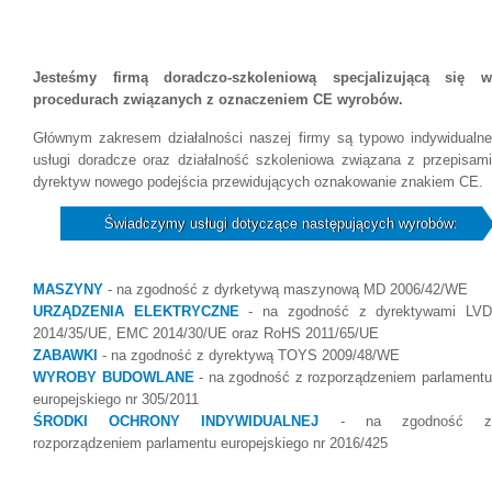
Jesteśmy firmą doradczo-szkoleniową specjalizującą się w
procedurach związanych z oznaczeniem CE wyrobów.
Głównym zakresem działalności naszej firmy są typowo indywidualne
usługi doradcze oraz działalność szkoleniowa związana z przepisami
dyrektyw nowego podejścia przewidujących oznakowanie znakiem CE.
Świadczymy usługi dotyczące następujących wyrobów:
MASZYNY
- na zgodność z dyrketywą maszynową MD 2006/42/WE
URZĄDZENIA ELEKTRYCZNE
- na zgodność z dyrektywami LV
2014/35/UE, EMC 2014/30/UE oraz RoHS 2011/65/UE
ZABAWKI
- na zgodność z dyrektywą TOYS 2009/48/WE
WYROBY BUDOWLANE
- na zgodność z rozporządzeniem parlament
europejskiego nr 305/2011
ŚRODKI OCHRONY INDYWIDUALNEJ
- na zgodność 
rozporządzeniem parlamentu europejskiego nr 2016/425