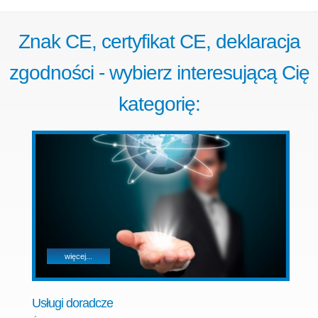
Znak CE, certyfikat CE, deklaracja
zgodności - wybierz interesującą Cię
kategorię:
więcej...
Usługi doradcze